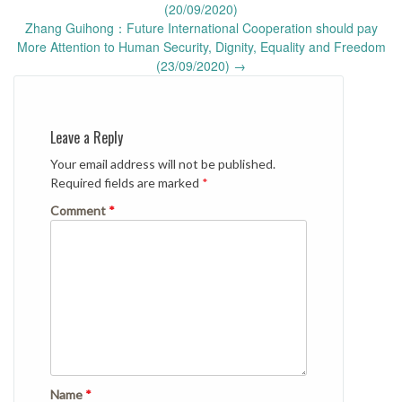
navigation
(20/09/2020)
Zhang Guihong：Future International Cooperation should pay
More Attention to Human Security, Dignity, Equality and Freedom
(23/09/2020)
→
Leave a Reply
Your email address will not be published.
Required fields are marked
*
Comment
*
Name
*