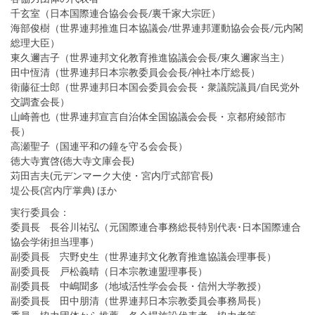
千玄室（日本国際連合協会会長/裏千家大宗匠）
海部俊樹（世界連邦推進日本協議会/世界連邦運動協会会長/元内閣
総理大臣）
東久邇吉子（世界連邦文化教育推進協議会会長/東久邇家当主）
田中恆清（世界連邦日本宗教委員会会長/神社本庁総長）
衛藤征士郎（世界連邦日本国会委員会会長・衆議院議員/自民党外
交調査会長）
山崎善也（世界連邦宣言自治体全国協議会会長・京都府綾部市
長）
高瀬聖子（国連平和の鐘を守る会会長）
徳大寺實啓(徳大寺文庫会長)
苅田吉夫(元デンマーク大使・宮内庁式部官長)
堤公長(宮内庁掌典) ほか
実行委員会：
委員長 長谷川祐弘（元国際連合事務総長特別代表･日本国際連合
協会学術担当理事）
副委員長 宍野史生（世界連邦文化教育推進協議会理事長）
副委員長 戸松義晴（日本宗教連盟理事長）
副委員長 中嶋聞多（地域活性学会会長・信州大学教授）
副委員長 田中朋清（世界連邦日本宗教委員会事務局長）