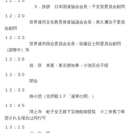
１２：１５
３．挨拶 日本国連協会会長：千玄室委員会顧問
１２：２０
世界連邦文化教育推進協議会会長：東久邇吉子委員
会顧問
１２：２３
世界連邦国会委員会会長：衛藤征士郎委員会顧問
（調整中）等
１２：２６
祝 辞 来賓・東京都知事：小池百合子様
１２：３０
閉会
１２：３３
御小憩（光摂殿１Ｆ「蓮華の間」）
１２：４５
増上寺 彬子女王殿下宝物館御賢覧 ※ご来賓で希
望される場合は同行可
１３：１５