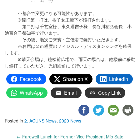
ご 出 発
※都合で変更になる可能性があります。
※鐘打第一打は、彬子女王殿下が鐘打されます。
第二打は千玄室様、東久邇吉子様、長谷川祐弘会長、小
池百合子都知事で行います。
その後、順次ご来賓・主催者で鐘打いただきます。
※お席は２ｍ程度のフィジカル・ディスタンシングを確保
します。
※晴天会場は、鐘楼前広場で。雨天の場合は、鐘楼前に移動
し鐘打していただき、光摂殿前にて行います。
Facebook
Share on X
LinkedIn
WhatsApp
Email
Copy Link
Posted in
2. ACUNS News
,
2020 News
Post
←
Farewell Lunch for Former Vice President Mio Sato