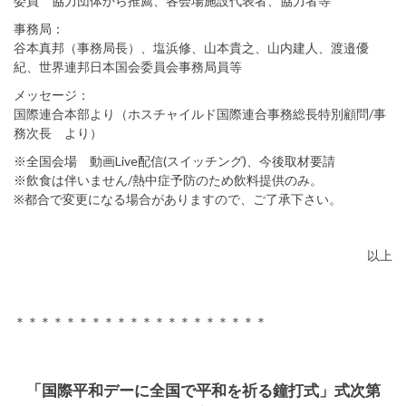
委員 協力団体から推薦、各会場施設代表者、協力者等
事務局：
谷本真邦（事務局長）、塩浜修、山本貴之、山内建人、渡邉優
紀、世界連邦日本国会委員会事務局員等
メッセージ：
国際連合本部より（ホスチャイルド国際連合事務総長特別顧問/事
務次長 より）
※全国会場 動画Live配信(スイッチング)、今後取材要請
※飲食は伴いません/熱中症予防のため飲料提供のみ。
※都合で変更になる場合がありますので、ご了承下さい。
以上
＊＊＊＊＊＊＊＊＊＊＊＊＊＊＊＊＊＊＊＊
「国際平和デーに全国で平和を祈る鐘打式」式次第