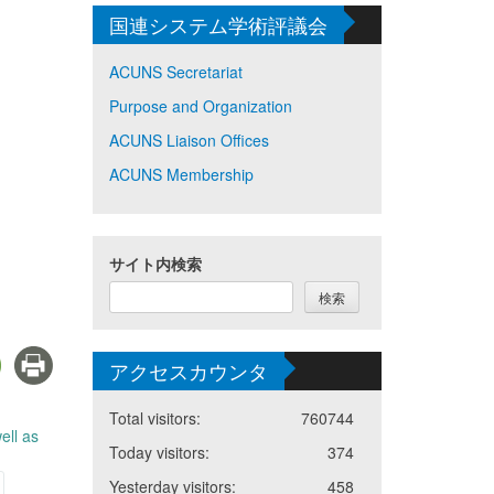
国連システム学術評議会
ACUNS Secretariat
Purpose and Organization
ACUNS Liaison Offices
ACUNS Membership
サイト内検索
検索
アクセスカウンタ
Total visitors:
760744
ell as
Today visitors:
374
Yesterday visitors:
458