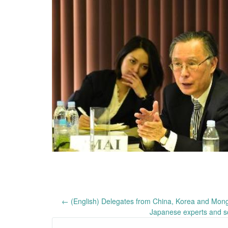
Post
←
(English) Delegates from China, Korea and Mongol
Japanese experts and s
navigation