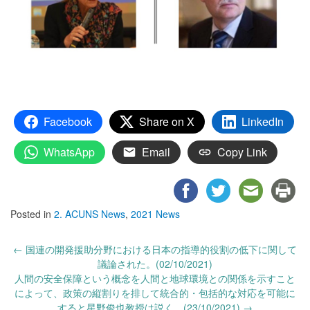
Facebook
Share on X
LinkedIn
WhatsApp
Email
Copy Link
Posted in
2. ACUNS News
,
2021 News
Post
←
国連の開発援助分野における日本の指導的役割の低下に関して
navigation
議論された。(02/10/2021)
人間の安全保障という概念を人間と地球環境との関係を示すこと
によって、政策の縦割りを排して統合的・包括的な対応を可能に
すると星野俊也教授は説く。(23/10/2021)
→