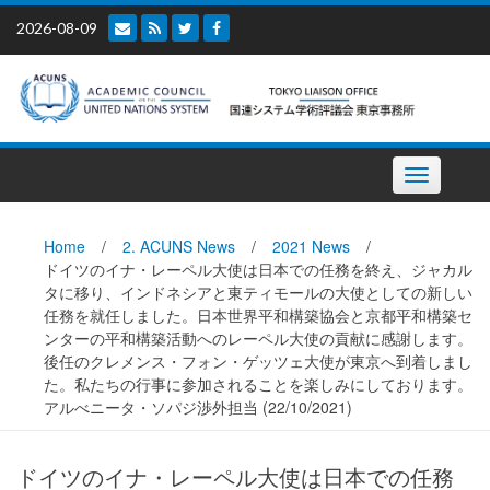
Skip
2026-08-09
to
content
Toggle
navigation
Home
/
2. ACUNS News
/
2021 News
/
ドイツのイナ・レーペル大使は日本での任務を終え、ジャカル
タに移り、インドネシアと東ティモールの大使としての新しい
任務を就任しました。日本世界平和構築協会と京都平和構築セ
ンターの平和構築活動へのレーペル大使の貢献に感謝します。
後任のクレメンス・フォン・ゲッツェ大使が東京へ到着しまし
た。私たちの行事に参加されることを楽しみにしております。
アルべニータ・ソパジ渉外担当 (22/10/2021)
ドイツのイナ・レーペル大使は日本での任務