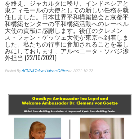
を終え、ジャカルタに移り、インドネシアと
東ティモールの大使としての新しい任務を就
任しました。日本世界平和構築協会と京都平
和構築センターの平和構築活動へのレーペル
大使の貢献に感謝します。後任のクレメン
ス・フォン・ゲッツェ大使が東京へ到着しま
した。私たちの行事に参加されることを楽し
みにしております。アルべニータ・ソパジ渉
外担当 (22/10/2021)
Posted By
ACUNS Tokyo Liaison Office
on 2021-10-22