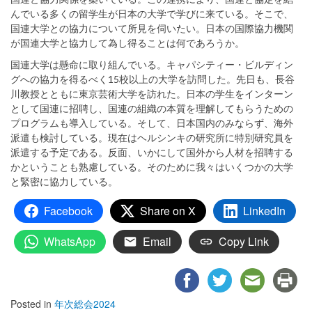
んでいる多くの留学生が日本の大学で学びに来ている。そこで、
国連大学との協力について所見を伺いたい。日本の国際協力機関
が国連大学と協力して為し得ることは何であろうか。
国連大学は懸命に取り組んでいる。キャパシティー・ビルディン
グへの協力を得るべく15校以上の大学を訪問した。先日も、長谷
川教授とともに東京芸術大学を訪れた。日本の学生をインターン
として国連に招聘し、国連の組織の本質を理解してもらうための
プログラムも導入している。そして、日本国内のみならず、海外
派遣も検討している。現在はヘルシンキの研究所に特別研究員を
派遣する予定である。反面、いかにして国外から人材を招聘する
かということも熟慮している。そのために我々はいくつかの大学
と緊密に協力している。
Facebook
Share on X
LinkedIn
WhatsApp
Email
Copy Link
Posted in
年次総会2024