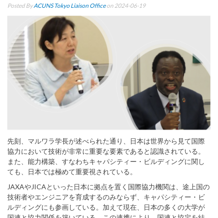
Posted By
ACUNS Tokyo Liaison Office
on 2024-06-19
先刻、マルワラ学長が述べられた通り、日本は世界から見て国際
協力において技術が非常に重要な要素であると認識されている。
また、能力構築、すなわちキャパシティー・ビルディングに関し
ても、日本では極めて重要視されている。
JAXAやJICAといった日本に拠点を置く国際協力機関は、途上国の
技術者やエンジニアを育成するのみならず、キャパシティー・ビ
ルディングにも参画している。加えて現在、日本の多くの大学が
国連と協力関係を築いている。この連携により、国連と協定を結