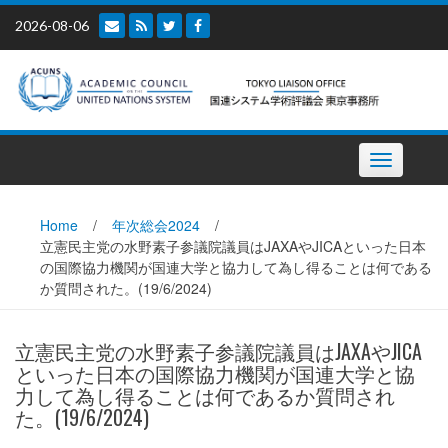
Skip
2026-08-06
to
content
Toggle
navigation
Home
/
年次総会2024
/
立憲民主党の水野素子参議院議員はJAXAやJICAといった日本
の国際協力機関が国連大学と協力して為し得ることは何である
か質問された。(19/6/2024)
立憲民主党の水野素子参議院議員はJAXAやJICA
といった日本の国際協力機関が国連大学と協
力して為し得ることは何であるか質問され
た。(19/6/2024)