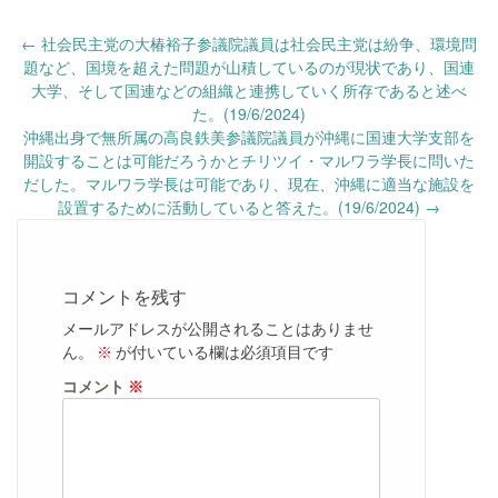
Post
←
社会民主党の大椿裕子参議院議員は社会民主党は紛争、環境問
navigation
題など、国境を超えた問題が山積しているのが現状であり、国連
大学、そして国連などの組織と連携していく所存であると述べ
た。(19/6/2024)
沖縄出身で無所属の高良鉄美参議院議員が沖縄に国連大学支部を
開設することは可能だろうかとチリツイ・マルワラ学長に問いた
だした。マルワラ学長は可能であり、現在、沖縄に適当な施設を
設置するために活動していると答えた。(19/6/2024)
→
コメントを残す
メールアドレスが公開されることはありませ
ん。
※
が付いている欄は必須項目です
コメント
※