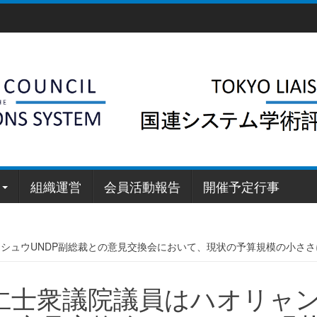
組織運営
会員活動報告
開催予定行事
ュウUNDP副総裁との意見交換会において、現状の予算規模の小ささについ
仁士衆議院議員はハオリャ