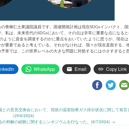
の青柳仁士衆議院議員です。国連開発計画は現在SDGsインパクト、国
、私は、未来世代のSDGsにおいて、その点は非常に重要な点になると
どのように資金を調達するのかに重点をおいていたように思うが、現在は
かが重要であると考えている。それがなければ、我々が現在直面する、
の予算では、この世界レベルの大きな問題に対処するには小さすぎると
inkedIn
WhatsApp
Email
Copy Link
総裁との意見交換会において、現状の温室効果ガス排出状況に関して発言
（25/6/2024)
和解の経験に関するシンポジウムを行なった。(6/7/2024)
→