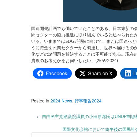
国連開発計画でも働いていたことのある、日本維新の会
間セクターの協力推進に取り組んでいると述べられたが
いる。いままではSDGs開発に向けて、または国連へ
うに資金を民間セクターから調達し、世界へ届けるの
化などの諸問題を解決することは不可能である。現在
貴殿のお考えかをお伺いしたい。(25/6/2024)
Facebook
Share on X
L
Posted in
2024 News
,
行事報告2024
Post
←
自由民主党衆議院議員の小田原潔氏はUNDP副
navigation
国際文化会館において紛争後の国民社会の