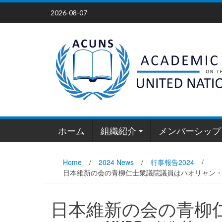
Skip
2026-08-07
to
content
ホーム
組織紹介
メンバーシップ
Home
/
2024 News
/
行事報告2024
/
日本維新の会の青柳仁士衆議院議員はハオリャン・シ
日本維新の会の青柳