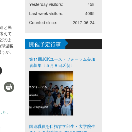
Yesterday visitors:
458
Last week visitors:
4095
Counted since:
2017-06-24
連と民
考えて
どのよ
開催予定行事
地球温暖
思うが。
第11回JCKユース・フォーラム参加
者募集〔５月８日〆切〕
した。
国連職員を目指す学部生・大学院生