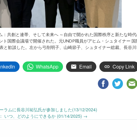
ポジウム：共創と連帯、そして未来へ ～自由で開かれた国際秩序と新たな時
ウ・タント国際会議場で開催された。元UNDP職員がアヒム・シュタイナー 
本代表と歓談した。左から弓削明子、山崎節子、シュタイナー総裁、長谷川
inkedIn
WhatsApp
Email
Copy Link
ラムに長谷川祐弘氏が参加しました(13/12/2024)
いつ、どのようにできるか (01/14/2025)
→