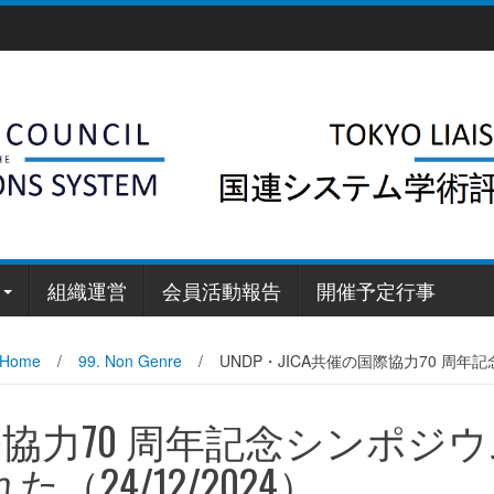
組織運営
会員活動報告
開催予定行事
Home
/
99. Non Genre
/
UNDP・JICA共催の国際協力70 周年
国際協力70 周年記念シンポジ
24/12/2024）