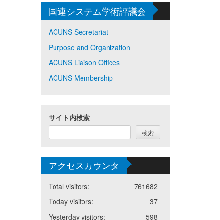
国連システム学術評議会
ACUNS Secretariat
Purpose and Organization
ACUNS Liaison Offices
ACUNS Membership
サイト内検索
検索
アクセスカウンタ
Total visitors:
761682
Today visitors:
37
Yesterday visitors:
598