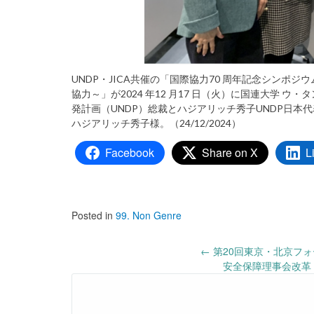
UNDP・JICA共催の「国際協力70 周年記念シン
協力～」が2024 年12 月17 日（火）に国連大学 
発計画（UNDP）総裁とハジアリッチ秀子UNDP日
ハジアリッチ秀子様。（24/12/2024）
Facebook
Share on X
L
Posted in
99. Non Genre
Post
←
第20回東京・北京フォー
安全保障理事会改革： 
navigation