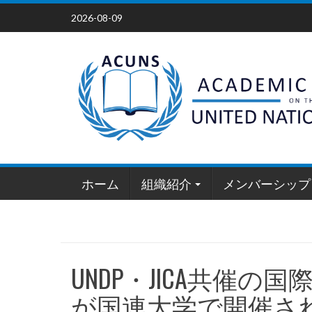
Skip
2026-08-09
to
content
ホーム
組織紹介
メンバーシップ
UNDP・JICA共催の
が国連大学で開催された（