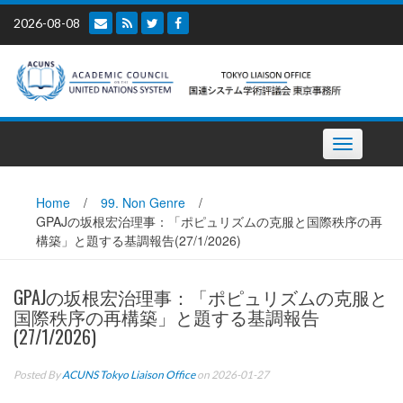
Skip
2026-08-08
to
content
Toggle
navigation
Home
/
99. Non Genre
/
GPAJの坂根宏治理事：「ポピュリズムの克服と国際秩序の再
構築」と題する基調報告(27/1/2026)
GPAJの坂根宏治理事：「ポピュリズムの克服と
国際秩序の再構築」と題する基調報告
(27/1/2026)
Posted By
ACUNS Tokyo Liaison Office
on 2026-01-27