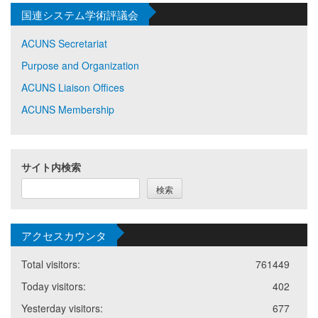
国連システム学術評議会
ACUNS Secretariat
Purpose and Organization
ACUNS Liaison Offices
ACUNS Membership
サイト内検索
検索
アクセスカウンタ
Total visitors:
761449
Today visitors:
402
Yesterday visitors:
677