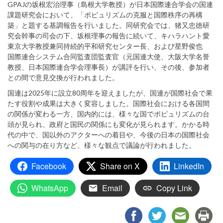
GPAJの坂根宏治理事（島根大学教授）が日本国際連合学会の国連
課題研究会において、「ポピュリズムの克服と国際秩序の再構
築」と題する基調報告を行いました。同研究会では、猪又忠徳研
究会幹事の司会の下、坂根理事の報告に続いて、キハラハント愛
東京大学教授兼同持続的平和研究センター長、および星野俊也
国際連合システム合同監査団監査官（元国連大使、大阪大学名誉
教授、日本国際連合学会理事長）が講評を行い、その後、参加者
との間で意見交換が行われました。
国連は2025年に設立80周年を迎えましたが、国連が国際社会で果
たす役割や成果は大きく変容しました。国際社会における各国間
の関係が変わる一方、国内的には、様々な国でポピュリズムの台
頭が見られ、政府と国民の関係にも変化が見られます。かかる時
代の中で、国以外のアクターへの着目や、今後の日本の国際社会
への関与の在り方など、様々な観点で議論が行われました。
Facebook
Share on X
LinkedIn
WhatsApp
Email
Copy Link