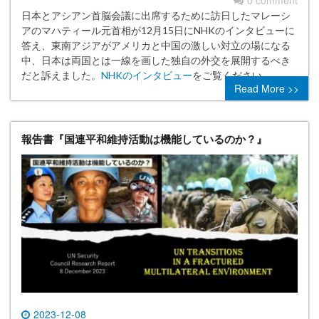
0 comment
日本とアシアン首脳会議に出席するために訪日したマレーシ
アのマハティール元首相が12月15日にNHKのインタビューに
答え、東南アジアがアメリカと中国の激しい対立の場になる
中、日本は両国とは一線を画した独自の外交を展開するべき
だと訴えました。
NHKのインタビュー
をご覧ください。
Read More >>
報告書『国連平和維持活動は機能しているのか？』
2023-12-08