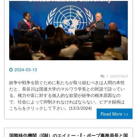
2024-03-13
1 comment
紛争や戦争を防ぐために私たちが取り組むべきは人間の本性
だと、長谷川は国連大学のマルワラ学長との対談で語ってい
る。権力や富に対する個人的な欲望が紛争の根本原因なの
で、社会によって抑制されなければならない。ビデオ録画は
こちらをクリックして下さい。(13/3/2024)
Read More >>
国際移住機関（IOM）のエイミー・E・ポープ事務局長と国