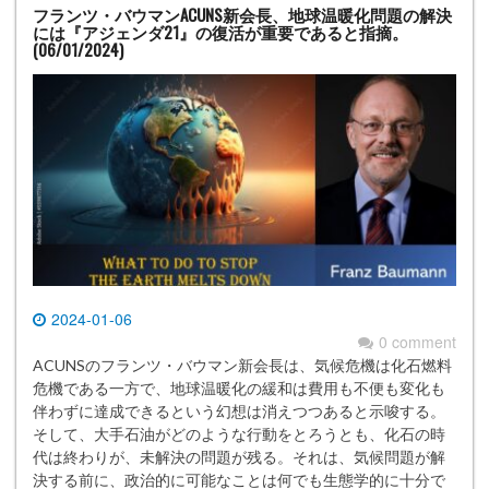
フランツ・バウマンACUNS新会長、地球温暖化問題の解決
には『アジェンダ21』の復活が重要であると指摘。
(06/01/2024)
2024-01-06
0 comment
ACUNSのフランツ・バウマン新会長は、気候危機は化石燃料
危機である一方で、地球温暖化の緩和は費用も不便も変化も
伴わずに達成できるという幻想は消えつつあると示唆する。
そして、大手石油がどのような行動をとろうとも、化石の時
代は終わりが、未解決の問題が残る。それは、気候問題が解
決する前に、政治的に可能なことは何でも生態学的に十分で