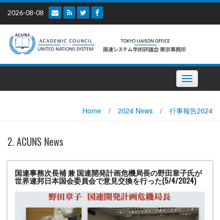
Skip
2026-08-08
to
content
Toggle
navigation
Home
/
2024 News
/
行事報告2024
2. ACUNS News
国連事務次長補 兼 国連開発計画危機局長の野田章子氏が
世界連邦日本国会委員会で意見交換を行った(5/4/2024)