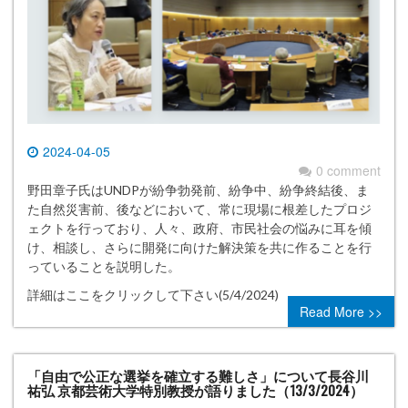
2024-04-05
0 comment
野田章子氏はUNDPが紛争勃発前、紛争中、紛争終結後、ま
た自然災害前、後などにおいて、常に現場に根差したプロジ
ェクトを行っており、人々、政府、市民社会の悩みに耳を傾
け、相談し、さらに開発に向けた解決策を共に作ることを行
っていることを説明した。
詳細はここをクリックして下さい(5/4/2024)
Read More >>
「自由で公正な選挙を確立する難しさ」について長谷川
祐弘 京都芸術大学特別教授が語りました（13/3/2024）