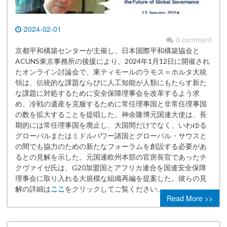
2024-02-01
0 comment
京都平和構築センターが主催し、日本国際平和構築協会と
ACUNS東京事務所の後援により、2024年1月12日に開催され
たオンライン討論会で、東ティモールのラモス＝ホルタ大統
領は、伝統的な課題ならびに人工知能が人類にもたらす新た
な課題に対処するために安全保障理事会を改革するよう求
め、冷戦の遺産を克服するために常任理事国と非常任理事国
の数を拡大することを提唱した。神余隆博元国連大使は、長
期的には常任理事国を廃止し、大国間だけでなく、いわゆる
グローバルまたはミドルパワー諸国とグローバル・サウスと
の間でも協力のための新たなフォーラムを創設する必要があ
るとの見解を示した。元国連欧州本部の官房長官であったチ
クヴァイゼ氏は、G20加盟国とアフリカ連合を国連安全保障
理事会に取り入れる大規模な組織再編を提案した。彼らの見
解の詳細は
ここ
をクリックしてご覧ください。
Read More >>