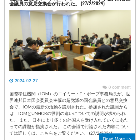
会議員の意見交換会が行われた。 (27/2/2024)
2024-02-27
0 comment
国際移住機関（IOM）のエイミー・E・ポープ事務局長が、世
界連邦日本国会委員会主催の超党派の国会議員との意見交換
会で、IOMの最新の活動を説明された。参加された議員から
は、IOMとUNHCRの役割の違いについての説明が求められ
た。 また、日本により多くの外国人を受け入れていくにあた
っての課題が指摘された。 この会議で討論された内容につい
ては詳しくは、こちらをご覧ください。 (27/2/2024)
Read More >>