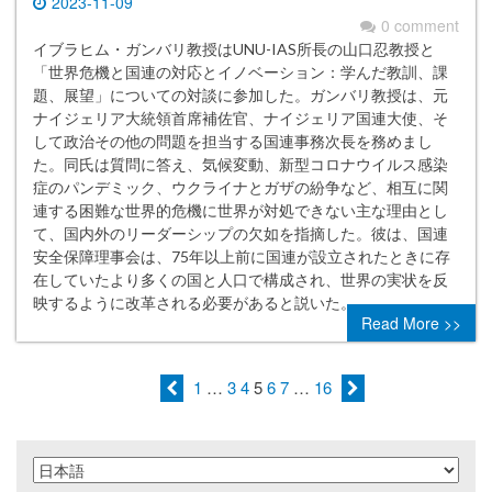
2023-11-09
0 comment
イブラヒム・ガンバリ教授はUNU-IAS所長の山口忍教授と
「世界危機と国連の対応とイノベーション：学んだ教訓、課
題、展望」についての対談に参加した。ガンバリ教授は、元
ナイジェリア大統領首席補佐官、ナイジェリア国連大使、そ
して政治その他の問題を担当する国連事務次長を務めまし
た。同氏は質問に答え、気候変動、新型コロナウイルス感染
症のパンデミック、ウクライナとガザの紛争など、相互に関
連する困難な世界的危機に世界が対処できない主な理由とし
て、国内外のリーダーシップの欠如を指摘した。彼は、国連
安全保障理事会は、75年以上前に国連が設立されたときに存
在していたより多くの国と人口で構成され、世界の実状を反
映するように改革される必要があると説いた。
Read More >>
1
…
3
4
5
6
7
…
16