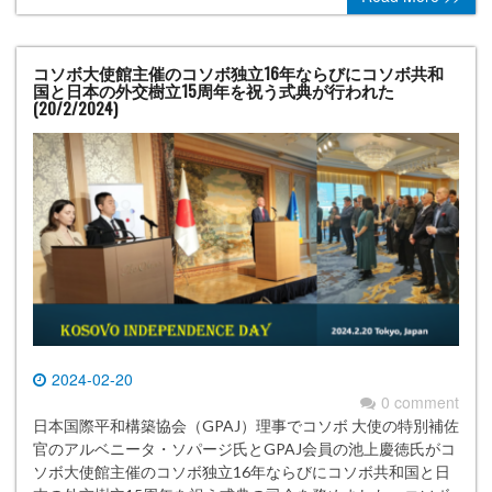
コソボ大使館主催のコソボ独立16年ならびにコソボ共和
国と日本の外交樹立15周年を祝う式典が行われた
(20/2/2024)
2024-02-20
0 comment
日本国際平和構築協会（GPAJ）理事でコソボ 大使の特別補佐
官のアルベニータ・ソパージ氏とGPAJ会員の池上慶徳氏がコ
ソボ大使館主催のコソボ独立16年ならびにコソボ共和国と日